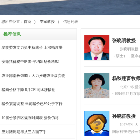
您所在位置：
首页
专家教授
信息列表
推荐信息
张晓明教授
发改委发文力挺中秋猪价 上涨幅度堪
张晓明教授，
（硕士），至今
安徽猪价稳中略降 平均出场价格92
牛学》、《畜牧
农业部部长强调：大力推进农业废弃物
杨秋莲畜牧
北京中农盛
猪肉价格下降 8月CPI同比涨幅创
~1994年12
司担
猪价震荡调整 当前猪价已经处于下行
孙晓征教授
19省份禁养区规划时间表 猪价仍将
1947年
国家科技进步三
应对猪周期得从三方面下手
脚本二篇。在教