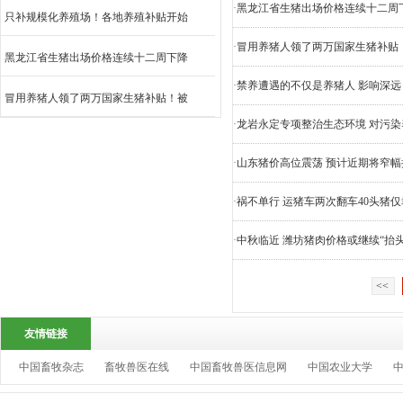
·
黑龙江省生猪出场价格连续十二周
只补规模化养殖场！各地养殖补贴开始
·
冒用养猪人领了两万国家生猪补贴
黑龙江省生猪出场价格连续十二周下降
·
禁养遭遇的不仅是养猪人 影响深远
冒用养猪人领了两万国家生猪补贴！被
·
龙岩永定专项整治生态环境 对污染
·
山东猪价高位震荡 预计近期将窄幅
·
祸不单行 运猪车两次翻车40头猪仅
·
中秋临近 潍坊猪肉价格或继续“抬头
<<
友情链接
中国畜牧杂志
畜牧兽医在线
中国畜牧兽医信息网
中国农业大学