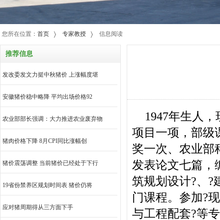
您所在位置：
首页
专家教授
信息阅读
推荐信息
发改委发文力挺中秋猪价 上涨幅度堪
安徽猪价稳中略降 平均出场价格92
1947年生
农业部部长强调：大力推进农业废弃物
项目一项，部级
猪肉价格下降 8月CPI同比涨幅创
奖一次、农业部
发表论文七篇，
猪价震荡调整 当前猪价已经处于下行
筑规划设计?、?
19省份禁养区规划时间表 猪价仍将
门课程。参加?现
应对猪周期得从三方面下手
与工程配套?等